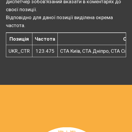
диспетчер зобов'язаний вказати в коментарях до
своєї позиції.
Відповідно для даної позиції виділена окрема
частота.
Позиція
Частота
Сек
UKR_CTR
123.475
CTA Київ, СТА Дніпро, СТА Сім