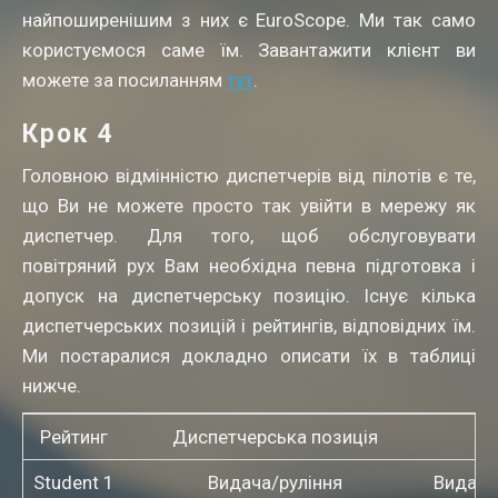
найпоширенішим з них є EuroScope. Ми так само
користуємося саме їм. Завантажити клієнт ви
можете за посиланням
тут
.
Крок 4
Головною відмінністю диспетчерів від пілотів є те,
що Ви не можете просто так увійти в мережу як
диспетчер. Для того, щоб обслуговувати
повітряний рух Вам необхідна певна підготовка і
допуск на диспетчерську позицію. Існує кілька
диспетчерських позицій і рейтингів, відповідних їм.
Ми постаралися докладно описати їх в таблиці
нижче.
Рейтинг
Диспетчерська позиція
Student 1
Видача/руління
Видає п