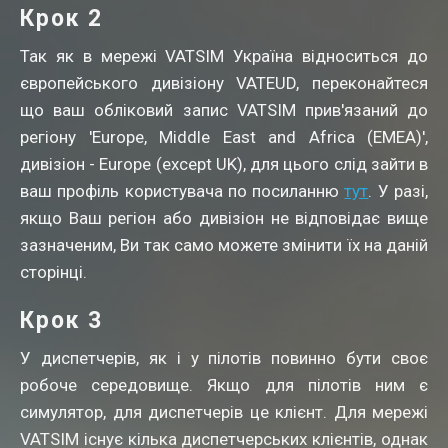
Крок 2
Так як в мережі VATSIM Україна відноситься до
європейського дивізіону VATEUD, переконайтеся
що ваш обліковий запис VATSIM прив'язаний до
регіону 'Europe, Middle East and Africa (EMEA)',
дивізіон - Europe (except UK), для цього слід зайти в
ваш профіль користувача по посиланню
тут
. У разі,
якщо Ваш регіон або дивізіон не відповідає вище
зазначеним, Ви так само можете змінити їх на даній
сторінці.
Крок 3
У диспетчерів, як і у пілотів повинно бути своє
робоче середовище. Якщо для пілотів ним є
симулятор, для диспетчерів це клієнт. Для мережі
VATSIM існує кілька диспетчерських клієнтів, однак