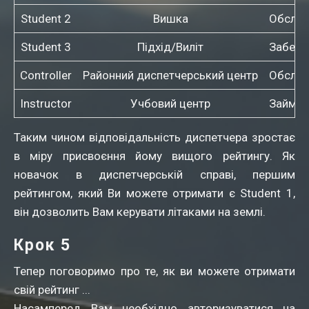
Student 2
Вишка
Обслуг
Student 3
Підхід/Виліт
Забезпе
Controller
Районний диспетчерський центр
Обслуго
Instructor
Учбовий центр
Займає
Таким чином відповідальність диспетчера зростає
в міру присвоєння йому вищого рейтингу. Як
новачок в диспетчерській справі, першим
рейтингом, який Ви можете отримати є Student 1,
він дозволить Вам керувати літаками на землі.
Крок 5
Тепер поговоримо про те, як ви можете отримати
свій рейтинг ...
Насамперед Вам необхідно авторизуватися на