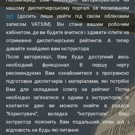
нашому диспетчерському порталі за посиланням
тут
(досить лише увійти під своїм обліковим
записом VATSIM). Він стане вашим робочим
кабінетом, де ви будете вчитися і здавати іспити на
отримання диспетчерських рейтингів. А тепер
давайте знайдемо вам інструктора.
Після авторизації, Вам буде доступний весь
необхідний функціонал. В першу чергу
рекомендуємо Вам ознайомитися з програмою
підготовки диспетчерів і матеріалами, які потрібні
Вам для складання іспиту на рейтинг. Потім
необхідно зв'язатися з одним з інструкторів, їх
контактні дані ви можете знайти в розділі
"Користувачі", вкладка "Інструктори". Ваш
інструктор пояснить Вам подальший план дій і
відповість на будь-які питання.