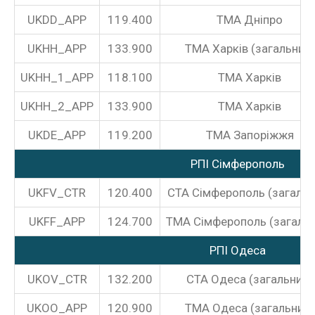
UKDD_APP
119.400
TMA Дніпро
UKHH_APP
133.900
ТМА Харків (загальний)
UKHH_1_APP
118.100
ТМА Харків
UKHH_2_APP
133.900
ТМА Харків
UKDE_APP
119.200
ТМА Запоріжжя
РПІ Сімферополь
UKFV_CTR
120.400
CTA Сімферополь (загальн
UKFF_APP
124.700
ТМА Сімферополь (загальн
РПІ Одеса
UKOV_CTR
132.200
CTA Одеса (загальний)
UKOO_APP
120.900
ТМА Одеса (загальний)