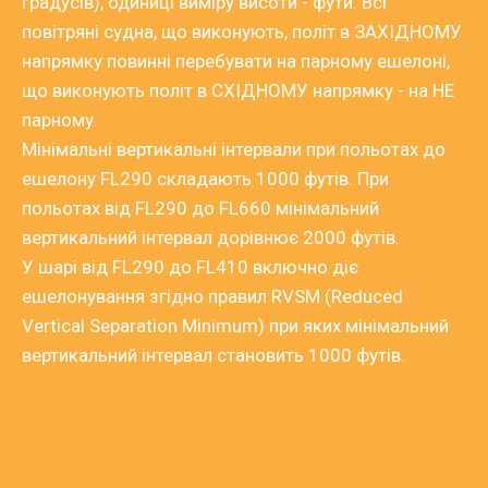
градусів), одиниці виміру висоти - фути. Всі
повітряні судна, що виконують, політ в ЗАХІДНОМУ
напрямку повинні перебувати на парному ешелоні,
що виконують політ в СХІДНОМУ напрямку - на НЕ
парному.
Мінімальні вертикальні інтервали при польотах до
ешелону FL290 складають 1000 футів. При
польотах від FL290 до FL660 мінімальний
вертикальний інтервал дорівнює 2000 футів.
У шарі від FL290 до FL410 включно діє
ешелонування згідно правил RVSM (Reduced
Vertical Separation Minimum) при яких мінімальний
вертикальний інтервал становить 1000 футів.