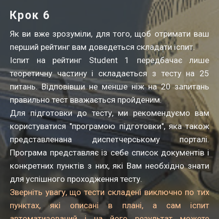
Крок 6
Як ви вже зрозуміли, для того, щоб отримати ваш
перший рейтинг вам доведеться складати іспит.
Іспит на рейтинг Student 1 передбачає лише
теоретичну частину і складається з тесту на 25
питань. Відповівши не менше ніж на 20 запитань
правильно тест вважається пройденим.
Для підготовки до тесту, ми рекомендуємо вам
користуватися "програмою підготовки", яка також
представлена​на диспетчерському порталі.
Програма представляє із себе список документів і
конкретних пунктів з них, які Вам необхідно знати
для успішного проходження тесту.
Зверніть увагу, що тести складені виключно по тих
пунктах, які описані в плані, а сам іспит
автоматизований і на його результат можете