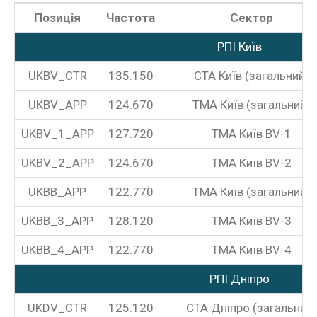
Позиція
Частота
Сектор
РПІ Київ
UKBV_CTR
135.150
CTA Київ (загальний)
UKBV_APP
124.670
TMA Київ (загальний)
UKBV_1_APP
127.720
TMA Київ BV-1
UKBV_2_APP
124.670
TMA Київ BV-2
UKBB_APP
122.770
TMA Київ (загальний)
UKBB_3_APP
128.120
TMA Київ BV-3
UKBB_4_APP
122.770
TMA Київ BV-4
РПІ Дніпро
UKDV_CTR
125.120
CTA Дніпро (загальний)